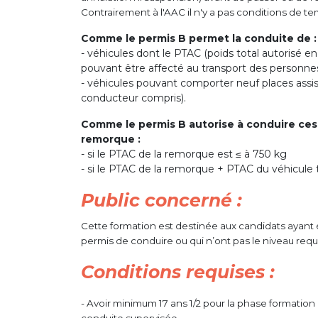
Contrairement à l'AAC il n'y a pas conditions de t
Comme le permis B permet la conduite de :
- véhicules dont le PTAC (poids total autorisé en
pouvant être affecté au transport des personn
- véhicules pouvant comporter neuf places assis
conducteur compris).
Comme le permis B autorise à conduire ce
remorque :
- si le PTAC de la remorque est ≤ à 750 kg
- si le PTAC de la remorque + PTAC du véhicule t
Public concerné :
Cette formation est destinée aux candidats ayant
permis de conduire ou qui n’ont pas le niveau requ
Conditions requises :
- Avoir minimum 17 ans 1/2 pour la phase formation i
conduite supervisée