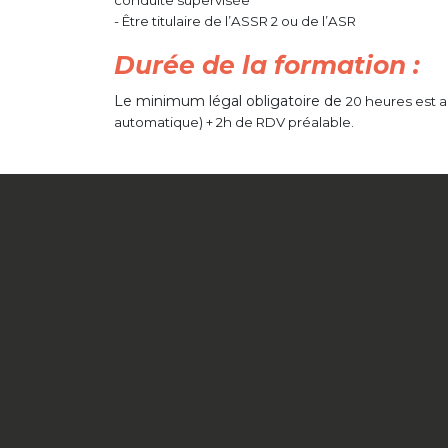
- Être titulaire de l’ASSR 2 ou de l’ASR
Durée de la formation :
Le minimum légal obligatoire de
20 heures est a
automatique) + 2h de RDV préalable.