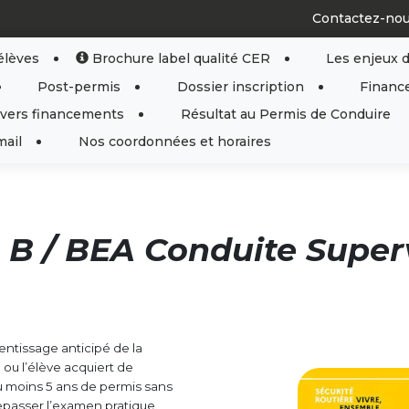
Contactez-nou
élèves
Brochure label qualité CER
Les enjeux d
Post-permis
Dossier inscription
Financ
ivers financements
Résultat au Permis de Conduire
mail
Nos coordonnées et horaires
 B / BEA Conduite Super
entissage anticipé de la
u l’élève acquiert de
u moins 5 ans de permis sans
epasser l’examen pratique.