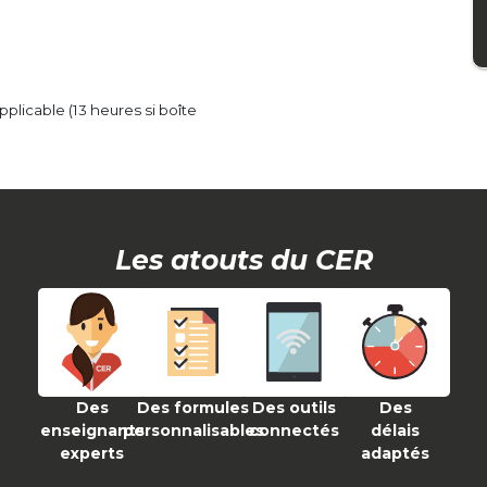
pplicable (13 heures si boîte
Les atouts du CER
Des
Des formules
Des outils
Des
enseignants
personnalisables
connectés
délais
experts
adaptés